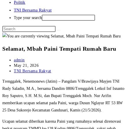
Politik
TNI Bersama Rakyat
Type your search
Selamat, Mbah Paini Tempati Rumah Baru
Post
admin
author:
Post
May 21, 2026
published:
Post
TNI Bersama Rakyat
category:
Trenggalek, Nenemonews (Jatim) – Pangdam V/Brawijaya Mayjen TNI
Rudy Saladin, M.A., bersama Dandim 0806/Trenggalek Letkol Inf Isnanto
Roy Saputro, S.H. M.Si, dan Bupati Trenggalek Moch. Nur Arifin
memberikan ucapan selamat pada Paini, warga Dusun Nglayur RT 53 RW
25 Desa Sukorejo Kecamatan Gandusari, Kamis (21/5/2026).
Ucapan selamat diberikan karena Paini yang rumahnya selesai direnovasi
berkat program TMMD ke-128 Kodim 0806/Trenggalek, yakni rehab