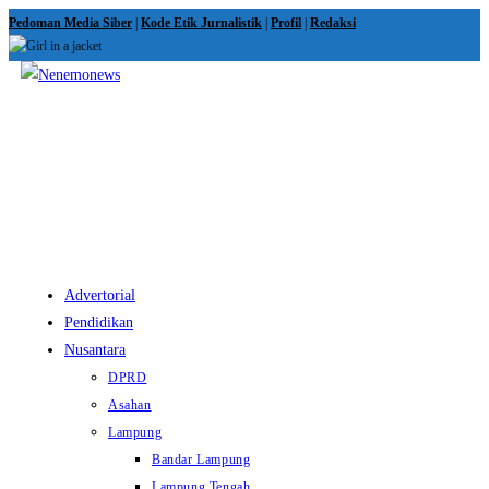
Skip
Pedoman Media Siber
|
Kode Etik Jurnalistik
|
Profil
|
Redaksi
to
content
View
website
Menu
Advertorial
Pendidikan
Nusantara
DPRD
Asahan
Lampung
Bandar Lampung
Lampung Tengah