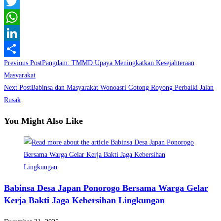
Facebook
Twitter
WhatsApp
LinkedIn
Read
Previous Post
Pangdam: TMMD Upaya Meningkatkan Kesejahteraan
Share
more
Masyarakat
Next Post
Babinsa dan Masyarakat Wonoasri Gotong Royong Perbaiki Jalan
articles
Rusak
You Might Also Like
Babinsa Desa Japan Ponorogo Bersama Warga Gelar
Kerja Bakti Jaga Kebersihan Lingkungan