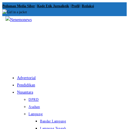
Skip
Pedoman Media Siber
|
Kode Etik Jurnalistik
|
Profil
|
Redaksi
to
content
View
website
Menu
Advertorial
Pendidikan
Nusantara
DPRD
Asahan
Lampung
Bandar Lampung
Lampung Tengah