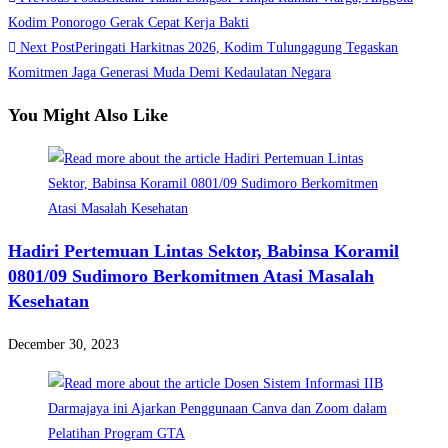
Share
more
Kodim Ponorogo Gerak Cepat Kerja Bakti
Next Post
Peringati Harkitnas 2026, Kodim Tulungagung Tegaskan
articles
Komitmen Jaga Generasi Muda Demi Kedaulatan Negara
You Might Also Like
Hadiri Pertemuan Lintas Sektor, Babinsa Koramil
0801/09 Sudimoro Berkomitmen Atasi Masalah
Kesehatan
December 30, 2023