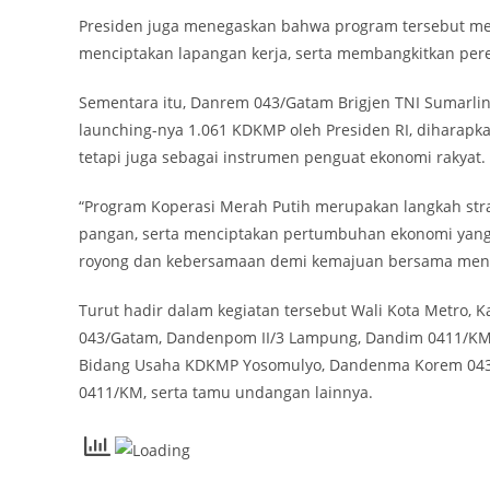
Presiden juga menegaskan bahwa program tersebut mer
menciptakan lapangan kerja, serta membangkitkan per
Sementara itu, Danrem 043/Gatam Brigjen TNI Sumarlin
launching-nya 1.061 KDKMP oleh Presiden RI, diharapk
tetapi juga sebagai instrumen penguat ekonomi rakyat.
“Program Koperasi Merah Putih merupakan langkah st
pangan, serta menciptakan pertumbuhan ekonomi yang 
royong dan kebersamaan demi kemajuan bersama menu
Turut hadir dalam kegiatan tersebut Wali Kota Metro,
043/Gatam, Dandenpom II/3 Lampung, Dandim 0411/KM,
Bidang Usaha KDKMP Yosomulyo, Dandenma Korem 043/G
0411/KM, serta tamu undangan lainnya.