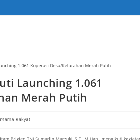
ti Launching 1.061
han Merah Putih
ersama Rakyat
 Brigjen TNI Sumarlin Marzuki, S.E., M.Han., mengikuti kegiata