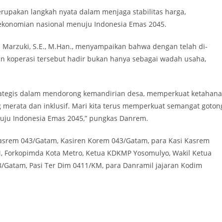
upakan langkah nyata dalam menjaga stabilitas harga,
ekonomian nasional menuju Indonesia Emas 2045.
 Marzuki, S.E., M.Han., menyampaikan bahwa dengan telah di-
an koperasi tersebut hadir bukan hanya sebagai wadah usaha,
rategis dalam mendorong kemandirian desa, memperkuat ketahan
merata dan inklusif. Mari kita terus memperkuat semangat goton
ju Indonesia Emas 2045,” pungkas Danrem.
 Kasrem 043/Gatam, Kasiren Korem 043/Gatam, para Kasi Kasrem
 Forkopimda Kota Metro, Ketua KDKMP Yosomulyo, Wakil Ketua
atam, Pasi Ter Dim 0411/KM, para Danramil jajaran Kodim