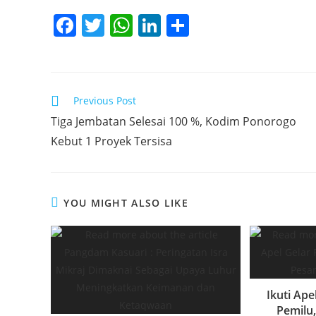
F
T
W
Li
S
a
w
h
n
h
c
itt
at
k
ar
e
er
s
e
e
Read
Previous Post
b
A
dI
more
Tiga Jembatan Selesai 100 %, Kodim Ponorogo
articles
o
p
n
Kebut 1 Proyek Tersisa
o
p
k
YOU MIGHT ALSO LIKE
Ikuti Ap
Pemilu