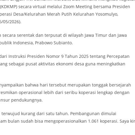
(KDKMP) secara virtual melalui Zoom Meeting bersama Presiden
operasi Desa/Kelurahan Merah Putih Kelurahan Yosomulyo,
6/05/2026).
n secara serentak dan terpusat di wilayah Jawa Timur dan Jawa
publik Indonesia, Prabowo Subianto.
ari Instruksi Presiden Nomor 9 Tahun 2025 tentang Percepatan
ang sebagai pusat aktivitas ekonomi desa guna meningkatkan
nyampaikan bahwa hari tersebut merupakan tonggak bersejarah
esmikan operasional lebih dari seribu koperasi lengkap dengan
 unsur pendukungnya.
i terwujud kurang dari satu tahun. Pembangunan dimulai
nam bulan sudah bisa mengoperasionalkan 1.061 koperasi. Saya ki