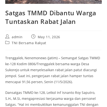
Satgas TMMD Dibantu Warga
Tuntaskan Rabat Jalan
Post
Post
admin
May 11, 2026
author:
published:
Post
TNI Bersama Rakyat
category:
Trenggalek, Nenemonews (Jatim) – Semangat Satgas TMMD
ke-128 Kodim 0806/Trenggalek bersama warga Desa
Sukorejo untuk menyelesaikan rabat jalan patut diacungi
jempol. Saat ini, pengerjaan rabat jalan hamper tuntas
mencapai 91,56 persen, Senin (11/5/2026).
Dansatgas TMMD ke-128, Letkol Inf Isnanto Roy Saputro,
S.H., M.Si, mengapresiasi kerjasama warga dan personel
Satgas. “Hal ini membuktikan kemanunggalan TNI dengan