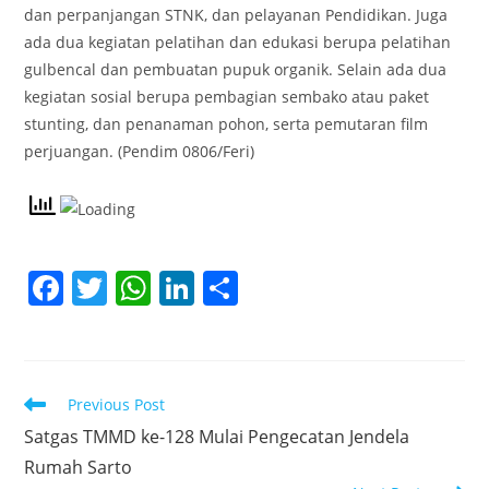
dan perpanjangan STNK, dan pelayanan Pendidikan. Juga
ada dua kegiatan pelatihan dan edukasi berupa pelatihan
gulbencal dan pembuatan pupuk organik. Selain ada dua
kegiatan sosial berupa pembagian sembako atau paket
stunting, dan penanaman pohon, serta pemutaran film
perjuangan. (Pendim 0806/Feri)
F
T
W
Li
S
a
w
h
n
h
c
itt
at
k
ar
e
er
s
e
e
Read
Previous Post
b
A
dI
more
Satgas TMMD ke-128 Mulai Pengecatan Jendela
articles
o
p
n
Rumah Sarto