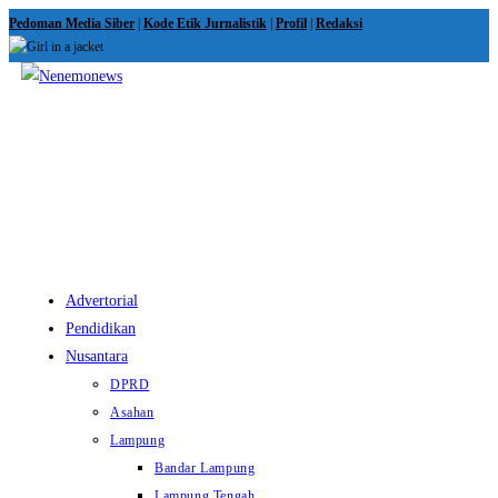
Skip
Pedoman Media Siber
|
Kode Etik Jurnalistik
|
Profil
|
Redaksi
to
content
View
website
Menu
Advertorial
Pendidikan
Nusantara
DPRD
Asahan
Lampung
Bandar Lampung
Lampung Tengah