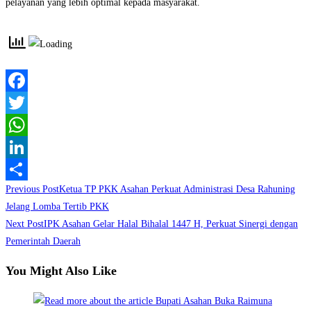
pelayanan yang lebih optimal kepada masyarakat.
Facebook
Twitter
WhatsApp
LinkedIn
Read
Previous Post
Ketua TP PKK Asahan Perkuat Administrasi Desa Rahuning
Share
more
Jelang Lomba Tertib PKK
Next Post
IPK Asahan Gelar Halal Bihalal 1447 H, Perkuat Sinergi dengan
articles
Pemerintah Daerah
You Might Also Like