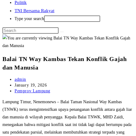
Politik
TNI Bersama Rakyat
Type your search
Balai TN Way Kambas Tekan Konflik Gajah
dan Manusia
Post
admin
author:
Post
January 19, 2026
published:
Post
Pemprov Lampung
category:
Lampung Timur, Nenemonews – Balai Taman Nasional Way Kambas
(TNWK) terus mengintensifkan upaya penanganan konflik antara gajah liar
dan manusia di wilayah penyangga. Kepala Balai TNWK, MHD Zaidi,
menegaskan bahwa mitigasi konflik saat ini tidak lagi dapat bertumpu pada
satu pendekatan parsial, melainkan membutuhkan strategi terpadu yang