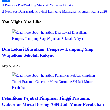
Read
Previous Post
Wedding Story 2026 Resmi Dibuka
Share
more
Next Post
Dekranasda Provinsi Lampung Matangkan Program Kerja 2026
articles
You Might Also Like
Dua Lokasi Diusulkan, Pemprov Lampung Siap
Wujudkan Sekolah Rakyat
May 5, 2025
Pelantikan Pejabat Pimpinan Tinggi Pratama,
Gubernur Mirza Dorong ASN Jadi Motor Perubahan