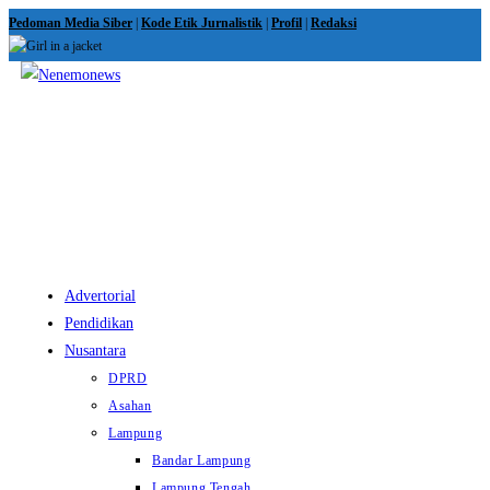
Skip
Pedoman Media Siber
|
Kode Etik Jurnalistik
|
Profil
|
Redaksi
to
content
View
website
Menu
Advertorial
Pendidikan
Nusantara
DPRD
Asahan
Lampung
Bandar Lampung
Lampung Tengah