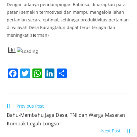
Dengan adanya pendampingan Babinsa, diharapkan para
petani semakin termotivasi dan mampu mengelola lahan
pertanian secara optimal, sehingga produktivitas pertanian
di wilayah Desa Karangtalun dapat terus terjaga dan
meningkat.(Herman)
F
T
W
Li
S
a
w
h
n
h
c
itt
at
k
ar
e
er
s
e
e
Read
Previous Post
b
A
dI
more
Bahu-Membahu Jaga Desa, TNI dan Warga Masaran
articles
o
p
n
Kompak Cegah Longsor
o
p
Next Post