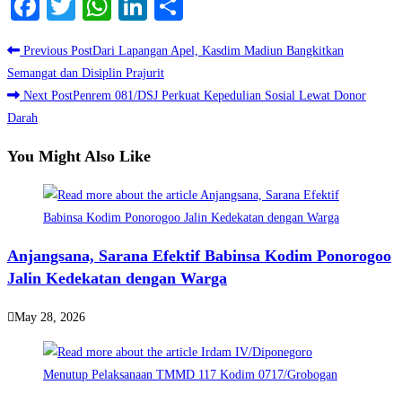
Facebook
Twitter
WhatsApp
LinkedIn
Share
Read
Previous Post
Dari Lapangan Apel, Kasdim Madiun Bangkitkan
more
Semangat dan Disiplin Prajurit
Next Post
Penrem 081/DSJ Perkuat Kepedulian Sosial Lewat Donor
articles
Darah
You Might Also Like
Anjangsana, Sarana Efektif Babinsa Kodim Ponorogoo
Jalin Kedekatan dengan Warga
May 28, 2026