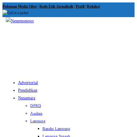
Skip
Pedoman Media Siber
|
Kode Etik Jurnalistik
|
Profil
|
Redaksi
to
content
View
website
Menu
Advertorial
Pendidikan
Nusantara
DPRD
Asahan
Lampung
Bandar Lampung
Lampung Tengah