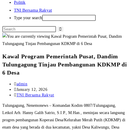
Politik
TNI Bersama Rakyat
Type your search
Kawal Program Pemerintah Pusat, Dandim
Tulungagung Tinjau Pembangunan KDKMP di
6 Desa
Post
admin
author:
Post
January 12, 2026
published:
Post
TNI Bersama Rakyat
category:
Tulungagung, Nenemonews – Komandan Kodim 0807/Tulungagung,
Letkol Arh. Hanny Galih Satrio, S.I.P., M.Han., meninjau secara langsung
progres pembangunan Koperasi Desa/Kelurahan Merah Putih (KDKMP) di
enam desa yang berada di dua kecamatan, yakni Desa Kaliwungu, Desa