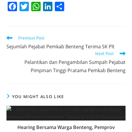
F
T
W
Li
S
a
w
h
n
h
c
itt
at
k
ar
e
er
s
e
e
Read
Previous Post
b
A
dI
more
‎Sejumlah Pejabat Pemkab Benteng Terima SK Plt ‎
articles
o
p
n
Next Post
o
p
Pelantikan dan Pengambilan Sumpah Pejabat
k
Pimpinan Tinggi Pratama Pemkab Benteng
YOU MIGHT ALSO LIKE
‎Hearing Bersama Warga Benteng, Pemprov