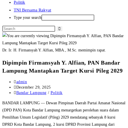
Politik
TNI Bersama Rakyat
Type your search
Dr. Ir. H. Firmansyah Y. Alfian, MBA., M.Sc. memimpin rapat.
Dipimpin Firmansyah Y. Alfian, PAN Bandar
Lampung Mantapkan Target Kursi Pileg 2029
Post
admin
author:
Post
December 29, 2025
published:
Post
Bandar Lampung
/
Politik
category:
BANDAR LAMPUNG — Dewan Pimpinan Daerah Partai Amanat Nasional
(DPD PAN) Kota Bandar Lampung menargetkan perolehan suara dalam
Pemilihan Umum Legislatif (Pileg) 2029 mendatang sebanyak 8 kursi
DPRD Kota Bandar Lampung, 2 kursi DPRD Provinsi Lampung dari