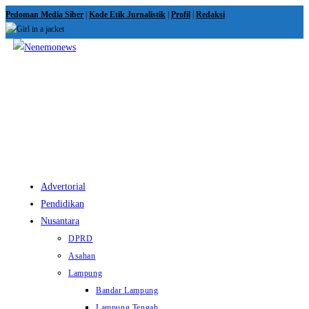
Skip
Pedoman Media Siber
|
Kode Etik Jurnalistik
|
Profil
|
Redaksi
to
content
View
website
Menu
Advertorial
Pendidikan
Nusantara
DPRD
Asahan
Lampung
Bandar Lampung
Lampung Tengah