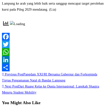
Lampung ke arah yang lebih baik serta sanggup mencapai target perolehan
kursi pada Pileg 2029 mendatang. (Lia)
Facebook
Twitter
WhatsApp
LinkedIn
Read
Previous Post
Pangdam XXI/RI Bersama Gubernur dan Forkopimda
Share
more
Tinjau Pengamanan Natal di Bandar Lampung
Next Post
Dari Ruang Kelas ke Dunia Internasional: Langkah Shaqira
articles
Menuju Student Mobility
You Might Also Like