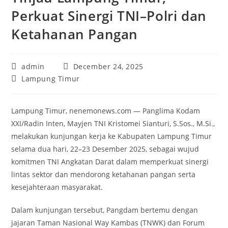
Perkuat Sinergi TNI–Polri dan
Ketahanan Pangan
Post
Post
admin
December 24, 2025
author:
published:
Post
Lampung Timur
category:
Lampung Timur, nenemonews.com — Panglima Kodam
XXI/Radin Inten, Mayjen TNI Kristomei Sianturi, S.Sos., M.Si.,
melakukan kunjungan kerja ke Kabupaten Lampung Timur
selama dua hari, 22–23 Desember 2025, sebagai wujud
komitmen TNI Angkatan Darat dalam memperkuat sinergi
lintas sektor dan mendorong ketahanan pangan serta
kesejahteraan masyarakat.
Dalam kunjungan tersebut, Pangdam bertemu dengan
jajaran Taman Nasional Way Kambas (TNWK) dan Forum