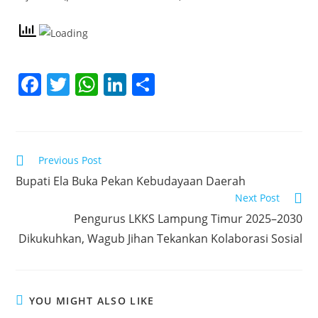
F
T
W
Li
S
a
w
h
n
h
c
itt
at
k
ar
e
er
s
e
e
Read
Previous Post
b
A
dI
more
Bupati Ela Buka Pekan Kebudayaan Daerah
articles
o
p
n
Next Post
o
p
Pengurus LKKS Lampung Timur 2025–2030
k
Dikukuhkan, Wagub Jihan Tekankan Kolaborasi Sosial
YOU MIGHT ALSO LIKE