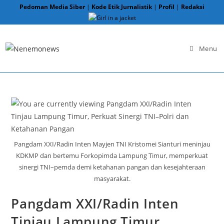
Skip
Pedoman Media Siber
|
Kode Etik Jurnalistik
|
Profil
|
Redaksi
to
content
Menu
Pangdam XXI/Radin Inten Mayjen TNI Kristomei Sianturi meninjau
KDKMP dan bertemu Forkopimda Lampung Timur, memperkuat
sinergi TNI–pemda demi ketahanan pangan dan kesejahteraan
masyarakat.
Pangdam XXI/Radin Inten
Tinjau Lampung Timur,