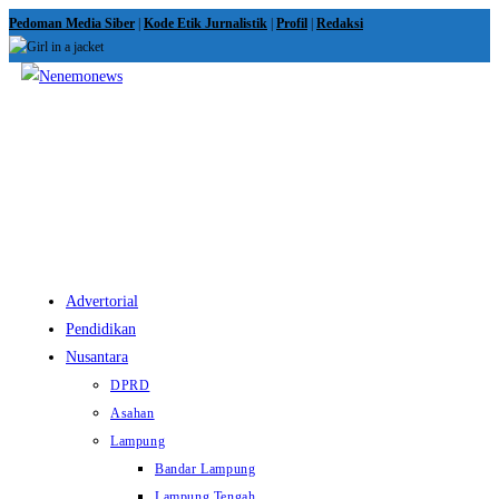
Skip
Pedoman Media Siber
|
Kode Etik Jurnalistik
|
Profil
|
Redaksi
to
content
View
website
Menu
Advertorial
Pendidikan
Nusantara
DPRD
Asahan
Lampung
Bandar Lampung
Lampung Tengah