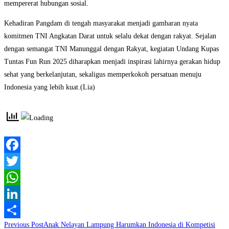
mempererat hubungan sosial.
Kehadiran Pangdam di tengah masyarakat menjadi gambaran nyata
komitmen TNI Angkatan Darat untuk selalu dekat dengan rakyat. Sejalan
dengan semangat TNI Manunggal dengan Rakyat, kegiatan Undang Kupas
Tuntas Fun Run 2025 diharapkan menjadi inspirasi lahirnya gerakan hidup
sehat yang berkelanjutan, sekaligus memperkokoh persatuan menuju
Indonesia yang lebih kuat.(Lia)
Facebook
Twitter
WhatsApp
LinkedIn
Read
Previous Post
Anak Nelayan Lampung Harumkan Indonesia di Kompetisi
Share