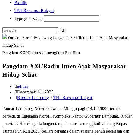
Politik
TNI Bersama Rakyat
Type your search
Pangdam XXI/Radin saat mengikuti Fun Run.
Pangdam XXI/Radin Inten Ajak Masyarakat
Hidup Sehat
Post
admin
author:
Post
December 14, 2025
published:
Post
Bandar Lampung
/
TNI Bersama Rakyat
category:
Bandar Lampung, Nenemonews — Minggu pagi (14/12/2025) terasa
berbeda di Lapangan Korpri, Kompleks Kantor Gubernur Lampung. Ribuan
peserta dari berbagai kalangan tampak antusias mengikuti Undang Kupas
Tuntas Fun Run 2025, berlari bersama dalam suasana penuh keceriaan dan