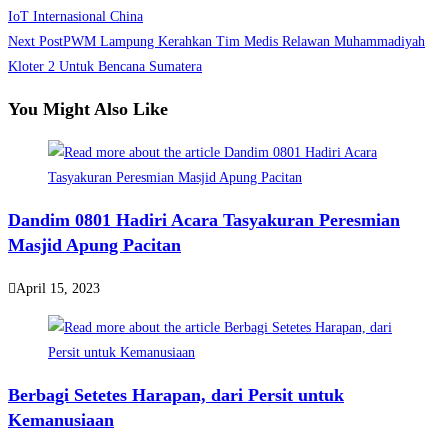
more
IoT Internasional China
Next Post
PWM Lampung Kerahkan Tim Medis Relawan Muhammadiyah
articles
Kloter 2 Untuk Bencana Sumatera
You Might Also Like
Dandim 0801 Hadiri Acara Tasyakuran Peresmian
Masjid Apung Pacitan
April 15, 2023
Berbagi Setetes Harapan, dari Persit untuk
Kemanusiaan