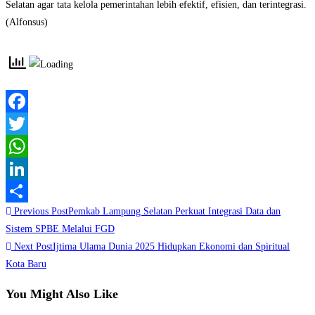
Selatan agar tata kelola pemerintahan lebih efektif, efisien, dan terintegrasi.
(Alfonsus)
Facebook
Twitter
WhatsApp
LinkedIn
Read
Previous Post
Pemkab Lampung Selatan Perkuat Integrasi Data dan
Share
more
Sistem SPBE Melalui FGD
Next Post
Ijtima Ulama Dunia 2025 Hidupkan Ekonomi dan Spiritual
articles
Kota Baru
You Might Also Like