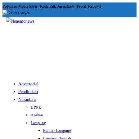
Skip
Pedoman Media Siber
|
Kode Etik Jurnalistik
|
Profil
|
Redaksi
to
content
View
website
Menu
Advertorial
Pendidikan
Nusantara
DPRD
Asahan
Lampung
Bandar Lampung
Lampung Tengah