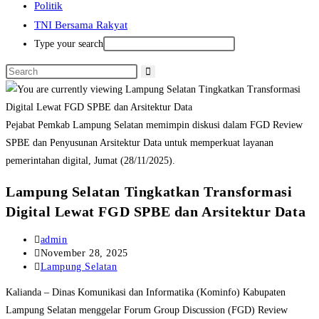
Politik
TNI Bersama Rakyat
Type your search
Pejabat Pemkab Lampung Selatan memimpin diskusi dalam FGD Review
SPBE dan Penyusunan Arsitektur Data untuk memperkuat layanan
pemerintahan digital, Jumat (28/11/2025).
Lampung Selatan Tingkatkan Transformasi
Digital Lewat FGD SPBE dan Arsitektur Data
Post
admin
author:
Post
November 28, 2025
published:
Post
Lampung Selatan
category:
Kalianda – Dinas Komunikasi dan Informatika (Kominfo) Kabupaten
Lampung Selatan menggelar Forum Group Discussion (FGD) Review