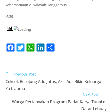
kebersamaan di wilayah Tanggamus.
(Adi)
F
T
W
Li
S
a
w
h
n
h
c
itt
at
k
ar
e
er
s
e
e
Read
Previous Post
b
A
dI
more
Cekcok Berujung Adu Jotos, Aksi Ads Bikin Keluarga
articles
o
p
n
Za trauma
o
p
Next Post
k
Warga Pertanyakan Program Padat Karya Tunai di
Datar Lebuay