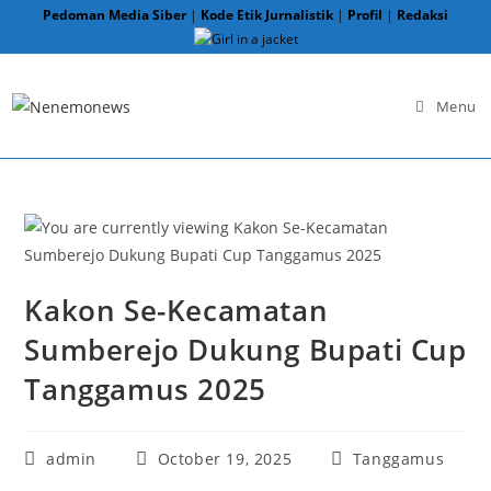
Skip
Pedoman Media Siber
|
Kode Etik Jurnalistik
|
Profil
|
Redaksi
to
content
Menu
Kakon Se-Kecamatan
Sumberejo Dukung Bupati Cup
Tanggamus 2025
Post
Post
Post
admin
October 19, 2025
Tanggamus
author:
published:
category: