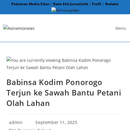
Skip
Pedoman Media Siber
|
Kode Etik Jurnalistik
|
Profil
|
Redaksi
to
content
Menu
Babinsa Kodim Ponorogo
Terjun ke Sawah Bantu Petani
Olah Lahan
Post
Post
admin
September 11, 2025
author:
published:
Post