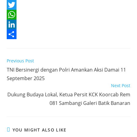
F
a
T
c
w
W
e
i
h
L
b
t
a
i
S
o
t
t
n
h
Read
Previous Post
o
e
s
k
a
more
TNI Bersinergi dengan Polri Amankan Aksi Damai 11
articles
k
r
A
e
r
September 2025
p
d
e
Next Post
p
I
Dukung Budaya Lokal, Ketua Persit KCK Koorcab Rem
n
081 Sambangi Galeri Batik Banaran
YOU MIGHT ALSO LIKE