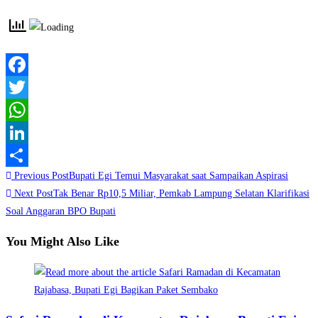
Facebook
Twitter
WhatsApp
LinkedIn
Read
Previous Post
Bupati Egi Temui Masyarakat saat Sampaikan Aspirasi
Share
more
Next Post
Tak Benar Rp10,5 Miliar, Pemkab Lampung Selatan Klarifikasi
Soal Anggaran BPO Bupati
articles
You Might Also Like