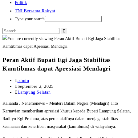
Politik
TNI Bersama Rakyat
Type your search
Peran Aktif Bupati Egi Jaga Stabilitas
Kamtibmas dapat Apresiasi Mendagri
Post
admin
author:
Post
September 2, 2025
published:
Post
Lampung Selatan
category:
Kalianda , Nenemonews – Menteri Dalam Negeri (Mendagri) Tito
Karnavian memberikan apresiasi khusus kepada Bupati Lampung Selatan,
Radityo Egi Pratama, atas peran aktifnya dalam menjaga stabilitas
keamanan dan ketertiban masyarakat (kamtibmas) di wilayahnya.