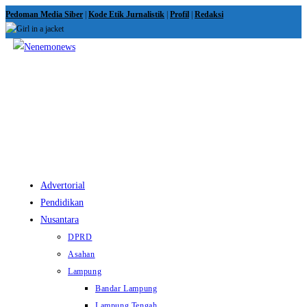
Skip
Pedoman Media Siber
|
Kode Etik Jurnalistik
|
Profil
|
Redaksi
to
content
View
website
Menu
Advertorial
Pendidikan
Nusantara
DPRD
Asahan
Lampung
Bandar Lampung
Lampung Tengah