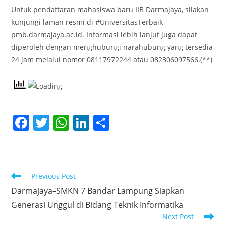
Untuk pendaftaran mahasiswa baru IIB Darmajaya, silakan
kunjungi laman resmi di #UniversitasTerbaik
pmb.darmajaya.ac.id. Informasi lebih lanjut juga dapat
diperoleh dengan menghubungi narahubung yang tersedia
24 jam melalui nomor 08117972244 atau 082306097566.(**)
F
T
W
Li
S
a
w
h
n
h
c
itt
at
k
ar
e
er
s
e
e
Read
Previous Post
b
A
dI
more
Darmajaya–SMKN 7 Bandar Lampung Siapkan
articles
o
p
n
Generasi Unggul di Bidang Teknik Informatika
o
p
Next Post