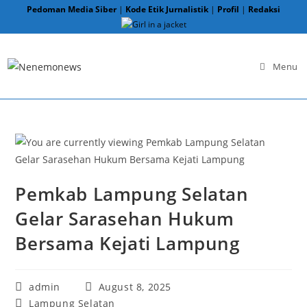
Skip
Pedoman Media Siber
|
Kode Etik Jurnalistik
|
Profil
|
Redaksi
to
content
Menu
Pemkab Lampung Selatan
Gelar Sarasehan Hukum
Bersama Kejati Lampung
Post
Post
admin
August 8, 2025
author:
published:
Post
Lampung Selatan