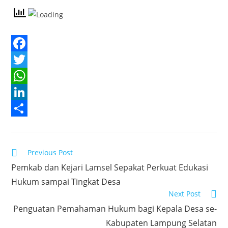
F
a
T
c
w
W
e
i
h
L
b
t
a
i
S
o
t
t
n
h
Read
Previous Post
o
e
s
k
a
more
Pemkab dan Kejari Lamsel Sepakat Perkuat Edukasi
articles
k
r
A
e
r
Hukum sampai Tingkat Desa
p
d
e
Next Post
p
I
Penguatan Pemahaman Hukum bagi Kepala Desa se-
n
Kabupaten Lampung Selatan