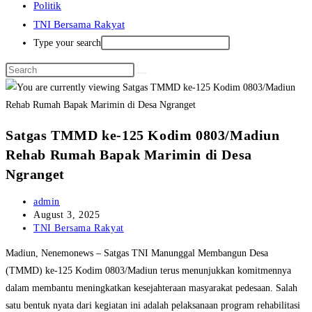
Politik
TNI Bersama Rakyat
Type your search
Satgas TMMD ke-125 Kodim 0803/Madiun
Rehab Rumah Bapak Marimin di Desa
Ngranget
Post
admin
author:
Post
August 3, 2025
published:
Post
TNI Bersama Rakyat
category:
Madiun, Nenemonews – Satgas TNI Manunggal Membangun Desa
(TMMD) ke-125 Kodim 0803/Madiun terus menunjukkan komitmennya
dalam membantu meningkatkan kesejahteraan masyarakat pedesaan. Salah
satu bentuk nyata dari kegiatan ini adalah pelaksanaan program rehabilitasi