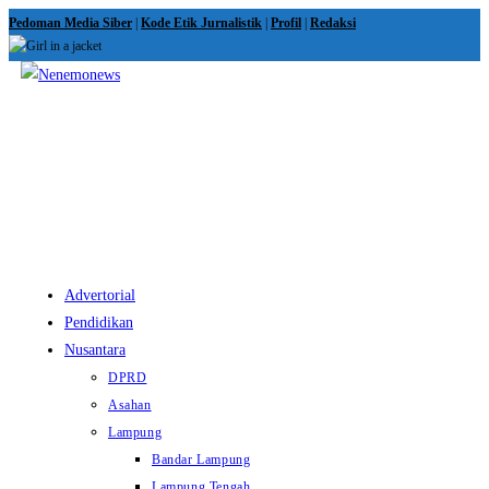
Skip
Pedoman Media Siber
|
Kode Etik Jurnalistik
|
Profil
|
Redaksi
to
content
View
website
Menu
Advertorial
Pendidikan
Nusantara
DPRD
Asahan
Lampung
Bandar Lampung
Lampung Tengah