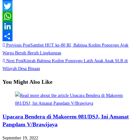
Facebook
Twitter
WhatsApp
LinkedIn
Read
Previous Post
Sambut HUT ke-80 RI, Babinsa Kodim Ponorogo Ajak
Share
more
Warga Bersih Bersih Lingkungan
Next Post
Kiprah Babinsa Kodim Ponorogo Latih Anak Anak SLB di
articles
Wilayah Desa Binaan
You Might Also Like
Upacara Bendera di Makorem 081/DSJ, Ini Amanat
Pangdam V/Brawijaya
September 19, 2022