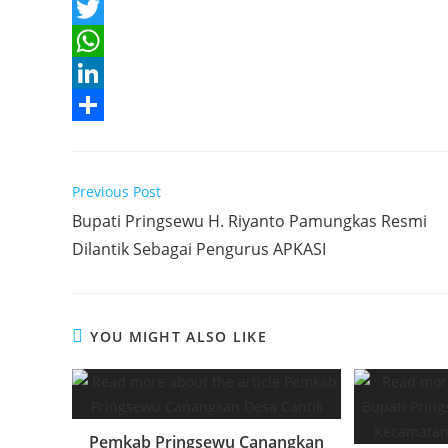
F
a
T
c
w
W
e
i
h
L
b
t
a
i
S
o
t
t
n
h
Read
Previous Post
o
e
s
k
a
more
Bupati Pringsewu H. Riyanto Pamungkas Resmi
articles
k
r
A
e
r
Dilantik Sebagai Pengurus APKASI
p
d
e
p
I
n
YOU MIGHT ALSO LIKE
Pemkab Pringsewu Canangkan