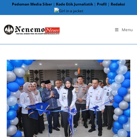
Skip
Pedoman Media Siber
|
Kode Etik Jurnalistik
|
Profil
|
Redaksi
to
content
Menu