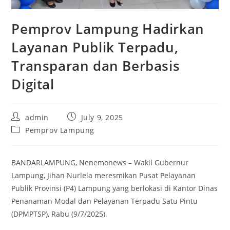
Pemprov Lampung Hadirkan
Layanan Publik Terpadu,
Transparan dan Berbasis
Digital
Post
Post
admin
July 9, 2025
author:
published:
Post
Pemprov Lampung
category:
BANDARLAMPUNG, Nenemonews – Wakil Gubernur
Lampung, Jihan Nurlela meresmikan Pusat Pelayanan
Publik Provinsi (P4) Lampung yang berlokasi di Kantor Dinas
Penanaman Modal dan Pelayanan Terpadu Satu Pintu
(DPMPTSP), Rabu (9/7/2025).