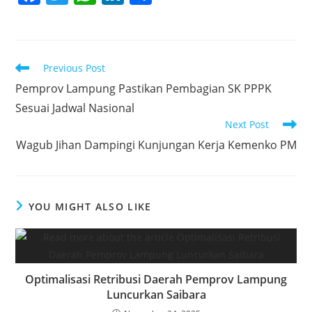
a
w
h
n
h
c
itt
at
k
ar
e
er
s
e
e
Read
Previous Post
b
A
dI
more
Pemprov Lampung Pastikan Pembagian SK PPPK
articles
o
p
n
Sesuai Jadwal Nasional
o
p
Next Post
k
Wagub Jihan Dampingi Kunjungan Kerja Kemenko PM
YOU MIGHT ALSO LIKE
Optimalisasi Retribusi Daerah Pemprov Lampung
Luncurkan Saibara