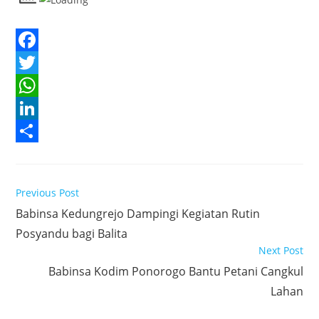
F
a
T
c
w
W
e
i
h
L
b
t
a
i
S
o
t
t
n
h
Read
Previous Post
o
e
s
k
a
more
Babinsa Kedungrejo Dampingi Kegiatan Rutin
articles
k
r
A
e
r
Posyandu bagi Balita
p
d
e
Next Post
p
I
Babinsa Kodim Ponorogo Bantu Petani Cangkul
n
Lahan