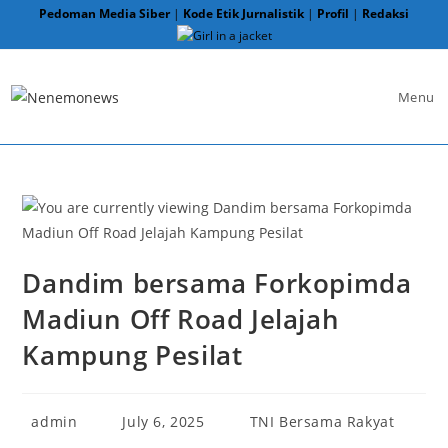
Skip
Pedoman Media Siber
|
Kode Etik Jurnalistik
|
Profil
|
Redaksi
to
content
Menu
Dandim bersama Forkopimda
Madiun Off Road Jelajah
Kampung Pesilat
Post
Post
Post
admin
July 6, 2025
TNI Bersama Rakyat
author:
published:
category: