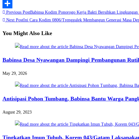
LinkedIn
Read
Previous Post
Babinsa Kodim Ponorogo Kerja Bakti Bersihkan Lingkungan
Share
more
Next Post
Ini Cara Kodim 0806/Trenggalek Membangun Generasi Masa De
articles
You Might Also Like
Babinsa Desa Nyawangan Dampingi Pembangunan Ruti
May 29, 2026
Antisipasi Pohon Tumbang, Babinsa Bantu Warga Pangka
August 29, 2023
Tingkatkan Imun Tubuh, Korem 043/Gatam Laksanakan