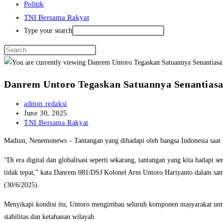
Politik
TNI Bersama Rakyat
Type your search
Danrem Untoro Tegaskan Satuannya Senantiasa
Post
admin redaksi
author:
Post
June 30, 2025
published:
Post
TNI Bersama Rakyat
category:
Madiun, Nenemonews – Tantangan yang dihadapi oleh bangsa Indonesia saat ini
“Di era digital dan globalisasi seperti sekarang, tantangan yang kita hadapi
tidak tepat,” kata Danrem 081/DSJ Kolonel Arm Untoro Hariyanto dalam s
(30/6/2025).
Menyikapi kondisi itu, Untoro mengimbau seluruh komponen masyarakat unt
stabilitas dan ketahanan wilayah.