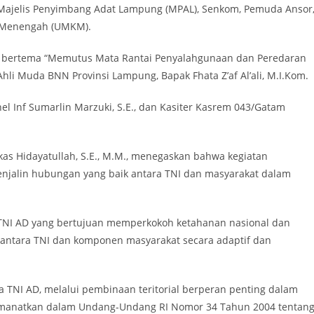
Majelis Penyimbang Adat Lampung (MPAL), Senkom, Pemuda Ansor
n Menengah (UMKM).
eri bertema “Memutus Mata Rantai Penyalahgunaan dan Peredaran
li Muda BNN Provinsi Lampung, Bapak Fhata Z’af Al’ali, M.I.Kom.
el Inf Sumarlin Marzuki, S.E., dan Kasiter Kasrem 043/Gatam
s Hidayatullah, S.E., M.M., menegaskan bahwa kegiatan
enjalin hubungan yang baik antara TNI dan masyarakat dalam
r TNI AD yang bertujuan memperkokoh ketahanan nasional dan
 antara TNI dan komponen masyarakat secara adaptif dan
 TNI AD, melalui pembinaan teritorial berperan penting dalam
iamanatkan dalam Undang-Undang RI Nomor 34 Tahun 2004 tentan