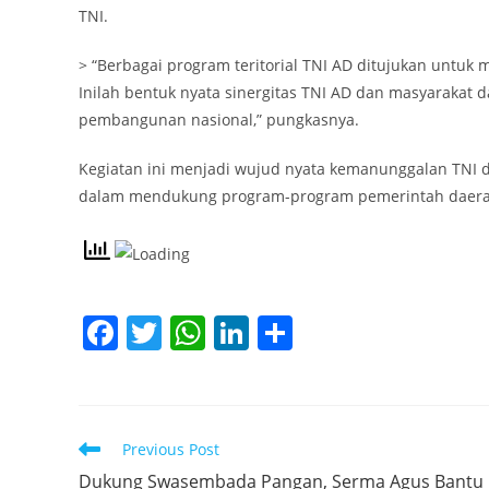
TNI.
> “Berbagai program teritorial TNI AD ditujukan untu
Inilah bentuk nyata sinergitas TNI AD dan masyaraka
pembangunan nasional,” pungkasnya.
Kegiatan ini menjadi wujud nyata kemanunggalan TNI 
dalam mendukung program-program pemerintah daerah
F
T
W
Li
S
a
w
h
n
h
c
itt
at
k
ar
e
er
s
e
e
Read
Previous Post
b
A
dI
more
Dukung Swasembada Pangan, Serma Agus Bantu