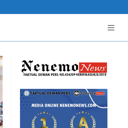
View
websit
Menu