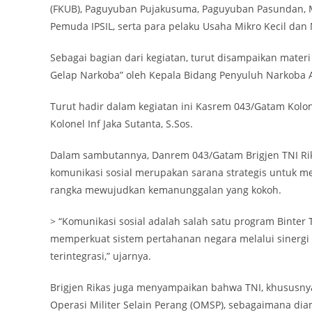
(FKUB), Paguyuban Pujakusuma, Paguyuban Pasundan, 
Pemuda IPSIL, serta para pelaku Usaha Mikro Kecil da
Sebagai bagian dari kegiatan, turut disampaikan mat
Gelap Narkoba” oleh Kepala Bidang Penyuluh Narkoba Ah
Turut hadir dalam kegiatan ini Kasrem 043/Gatam Kolon
Kolonel Inf Jaka Sutanta, S.Sos.
Dalam sambutannya, Danrem 043/Gatam Brigjen TNI Rika
komunikasi sosial merupakan sarana strategis untuk m
rangka mewujudkan kemanunggalan yang kokoh.
> “Komunikasi sosial adalah salah satu program Binte
memperkuat sistem pertahanan negara melalui sinergi
terintegrasi,” ujarnya.
Brigjen Rikas juga menyampaikan bahwa TNI, khususnya
Operasi Militer Selain Perang (OMSP), sebagaimana d