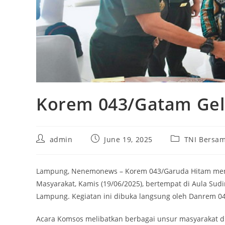
Korem 043/Gatam Ge
Post
Post
Post
admin
June 19, 2025
TNI Bersam
author:
published:
category:
Lampung, Nenemonews – Korem 043/Garuda Hitam meng
Masyarakat, Kamis (19/06/2025), bertempat di Aula Su
Lampung. Kegiatan ini dibuka langsung oleh Danrem 043
Acara Komsos melibatkan berbagai unsur masyarakat d