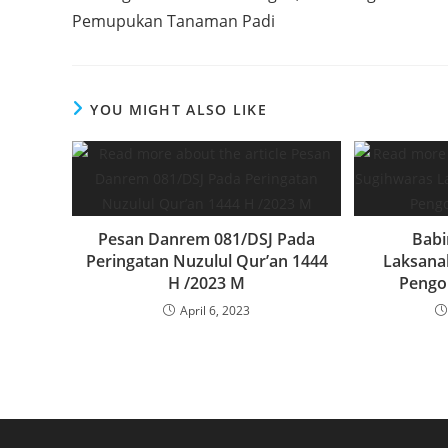
articles
o
p
n
Pemupukan Tanaman Padi
o
p
k
YOU MIGHT ALSO LIKE
Pesan Danrem 081/DSJ Pada
Babi
Peringatan Nuzulul Qur’an 1444
Laksana
H /2023 M
Pengo
April 6, 2023