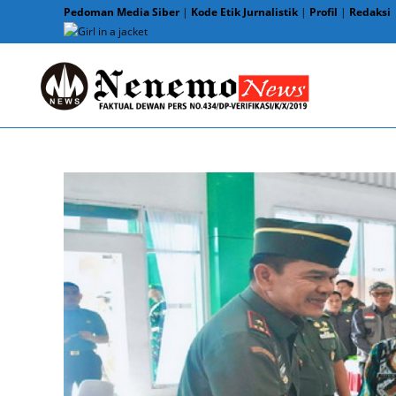
Skip
Pedoman Media Siber
|
Kode Etik Jurnalistik
|
Profil
|
Redaksi
to
content