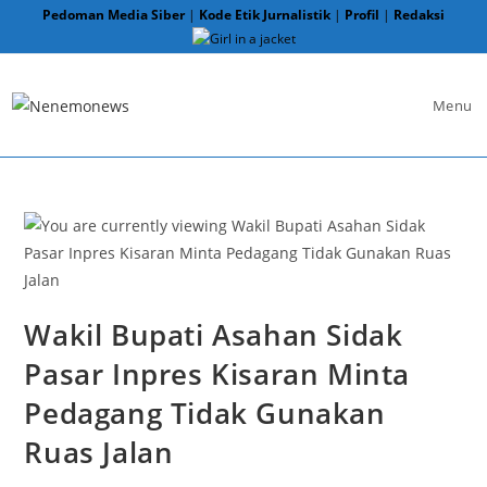
Skip
Pedoman Media Siber
|
Kode Etik Jurnalistik
|
Profil
|
Redaksi
to
content
Menu
Wakil Bupati Asahan Sidak
Pasar Inpres Kisaran Minta
Pedagang Tidak Gunakan
Ruas Jalan