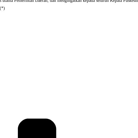
s utama Pemerintah Daerah, dan mengingatkan kepada seluruh Kepala Puskesma
(*)