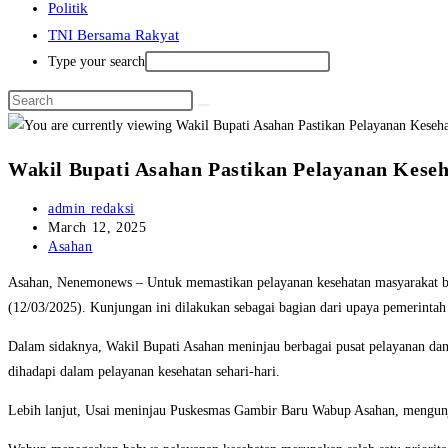
Politik
TNI Bersama Rakyat
Type your search
Wakil Bupati Asahan Pastikan Pelayanan Kese
Post
admin redaksi
author:
Post
March 12, 2025
published:
Post
Asahan
category:
Asahan, Nenemonews – Untuk memastikan pelayanan kesehatan masyarakat be
(12/03/2025). Kunjungan ini dilakukan sebagai bagian dari upaya pemerintah
Dalam sidaknya, Wakil Bupati Asahan meninjau berbagai pusat pelayanan dan
dihadapi dalam pelayanan kesehatan sehari-hari.
Lebih lanjut, Usai meninjau Puskesmas Gambir Baru Wabup Asahan, mengun