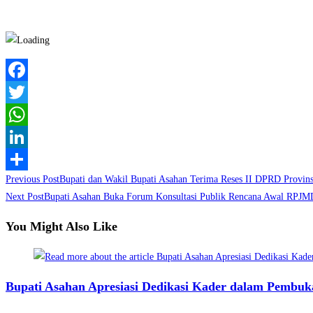
Facebook
Twitter
WhatsApp
LinkedIn
Read
Previous Post
Bupati dan Wakil Bupati Asahan Terima Reses II DPRD Provins
Share
more
Next Post
Bupati Asahan Buka Forum Konsultasi Publik Rencana Awal RPJ
articles
You Might Also Like
Bupati Asahan Apresiasi Dedikasi Kader dalam Pembu