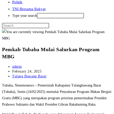
Politik
TNI Bersama Rakyat
Type your search
Pemkab Tubaba Mulai Salurkan Program
MBG
Post
admin
author:
Post
February 24, 2025
published:
Post
Tulang Bawang Barat
category:
Tubaba, Nenemonews – Pemerintah Kabupaten Tulangbawang Barat
(Tubaba), Senin (24/02/2025) memulai Penyaluran Program Makan Bergizi
Gratis (MBG) yang merupakan program prioritas pemerintahan Presiden
Prabowo Subianto dan Wakil Presiden Gibran Rakabuming Raka.