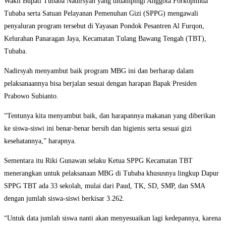
Wakil Bupati Tubaba Nadirsyah yang didampingi Anggota Forkopimda
Tubaba serta Satuan Pelayanan Pemenuhan Gizi (SPPG) mengawali
penyaluran program tersebut di Yayasan Pondok Pesantren Al Furqon,
Kelurahan Panaragan Jaya, Kecamatan Tulang Bawang Tengah (TBT),
Tubaba.
Nadirsyah menyambut baik program MBG ini dan berharap dalam
pelaksanaannya bisa berjalan sesuai dengan harapan Bapak Presiden
Prabowo Subianto.
“Tentunya kita menyambut baik, dan harapannya makanan yang diberikan
ke siswa-siswi ini benar-benar bersih dan higienis serta sesuai gizi
kesehatannya,” harapnya.
Sementara itu Riki Gunawan selaku Ketua SPPG Kecamatan TBT
menerangkan untuk pelaksanaan MBG di Tubaba khususnya lingkup Dapur
SPPG TBT ada 33 sekolah, mulai dari Paud, TK, SD, SMP, dan SMA
dengan jumlah siswa-siswi berkisar 3.262.
“Untuk data jumlah siswa nanti akan menyesuaikan lagi kedepannya, karena