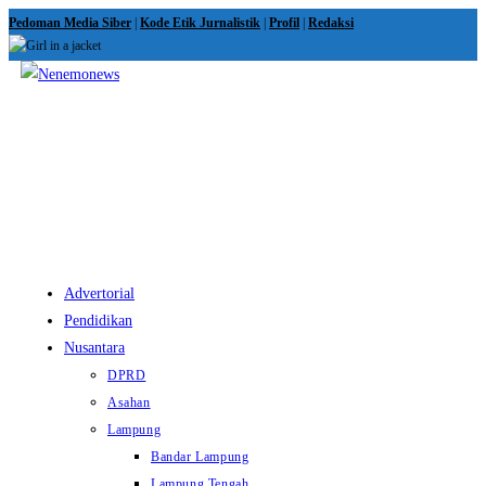
Skip
Pedoman Media Siber
|
Kode Etik Jurnalistik
|
Profil
|
Redaksi
to
content
View
website
Menu
Advertorial
Pendidikan
Nusantara
DPRD
Asahan
Lampung
Bandar Lampung
Lampung Tengah