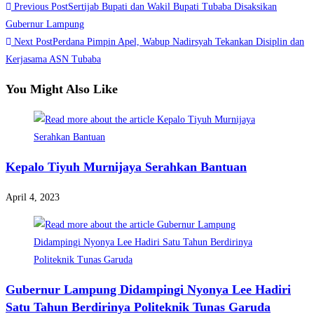
Read
Previous Post
Sertijab Bupati dan Wakil Bupati Tubaba Disaksikan
Share
more
Gubernur Lampung
Next Post
Perdana Pimpin Apel, Wabup Nadirsyah Tekankan Disiplin dan
articles
Kerjasama ASN Tubaba
You Might Also Like
Kepalo Tiyuh Murnijaya Serahkan Bantuan
April 4, 2023
Gubernur Lampung Didampingi Nyonya Lee Hadiri
Satu Tahun Berdirinya Politeknik Tunas Garuda