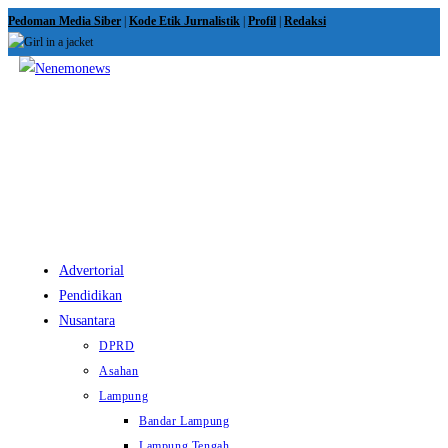
Skip
Pedoman Media Siber
|
Kode Etik Jurnalistik
|
Profil
|
Redaksi
to
content
View
website
Menu
Advertorial
Pendidikan
Nusantara
DPRD
Asahan
Lampung
Bandar Lampung
Lampung Tengah