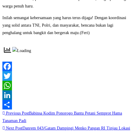
warga penuh haru.
Inilah semangat kebersamaan yang harus terus dijaga! Dengan koordinasi
yang solid antara TNI, Polri, dan masyarakat, bencana bukan lagi
penghalang untuk bangkit dan bergerak maju.(Feri)
Facebook
Twitter
WhatsApp
LinkedIn
Read
Previous Post
Babinsa Kodim Ponorogo Bantu Petani Semprot Hama
Share
more
Tanaman Padi
Next Post
Danrem 043/Gatam Dampingi Menko Pangan RI Tinjau Lokasi
articles