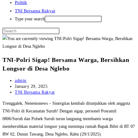
Politik
TNI Bersama Rakyat
Type your search
TNI-Polri Sigap! Bersama Warga, Bersihkan
Longsor di Desa Nglebo
Post
admin
author:
Post
January 29, 2025
published:
Post
TNI Bersama Rakyat
category:
Trenggalek, Nenemonews – Sinergitas kembali ditunjukkan oleh anggota
TNI-Polri di Kecamatan Suruh! Dengan sigap, personel Posramil
0806/Suruh dan Polsek Suruh turun langsung membantu warga
membersihkan material longsor yang menimpa rumah Bapak Bibit di RT 07
RW 02, Dusun Tawang, Desa Nglebo, Rabu (29/1/2025).