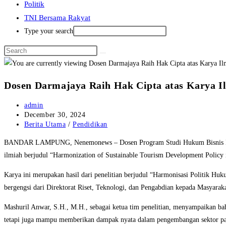
Politik
TNI Bersama Rakyat
Type your search
Dosen Darmajaya Raih Hak Cipta atas Karya 
Post
admin
author:
Post
December 30, 2024
published:
Post
Berita Utama
/
Pendidikan
category:
BANDAR LAMPUNG, Nenemonews – Dosen Program Studi Hukum Bisnis Institut I
ilmiah berjudul “Harmonization of Sustainable Tourism Development Policy
Karya ini merupakan hasil dari penelitian berjudul “Harmonisasi Politik 
bergengsi dari Direktorat Riset, Teknologi, dan Pengabdian kepada Masyar
Mashuril Anwar, S.H., M.H., sebagai ketua tim penelitian, menyampaikan bahw
tetapi juga mampu memberikan dampak nyata dalam pengembangan sektor pariwi