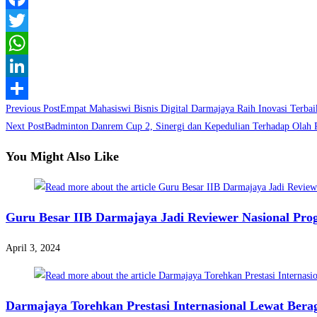
Facebook
Twitter
WhatsApp
LinkedIn
Read
Previous Post
Empat Mahasiswi Bisnis Digital Darmajaya Raih Inovasi Terba
Share
more
Next Post
Badminton Danrem Cup 2, Sinergi dan Kepedulian Terhadap Olah 
articles
You Might Also Like
Guru Besar IIB Darmajaya Jadi Reviewer Nasional Pro
April 3, 2024
Darmajaya Torehkan Prestasi Internasional Lewat Ber