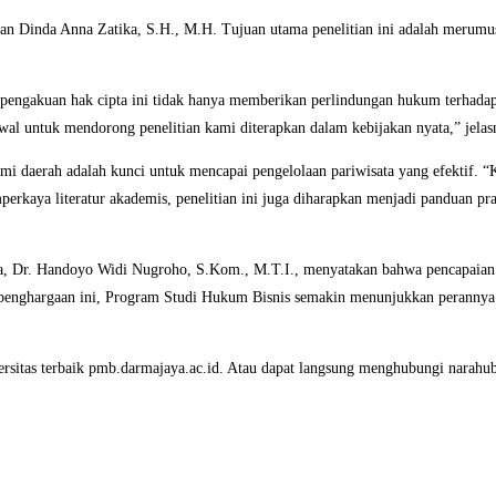
., dan Dinda Anna Zatika, S.H., M.H. Tujuan utama penelitian ini adalah me
ngakuan hak cipta ini tidak hanya memberikan perlindungan hukum terhadap 
wal untuk mendorong penelitian kami diterapkan dalam kebijakan nyata,” jelas
 daerah adalah kunci untuk mencapai pengelolaan pariwisata yang efektif. “
perkaya literatur akademis, penelitian ini juga diharapkan menjadi panduan pra
aya, Dr. Handoyo Widi Nugroho, S.Kom., M.T.I., menyatakan bahwa pencapai
an penghargaan ini, Program Studi Hukum Bisnis semakin menunjukkan perannya
ersitas terbaik pmb.darmajaya.ac.id. Atau dapat langsung menghubungi nara