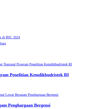
ik di BSC 2024
Raga
gram Penelitian Kemdikbudristek RI
agam Penghargaan Bergensi