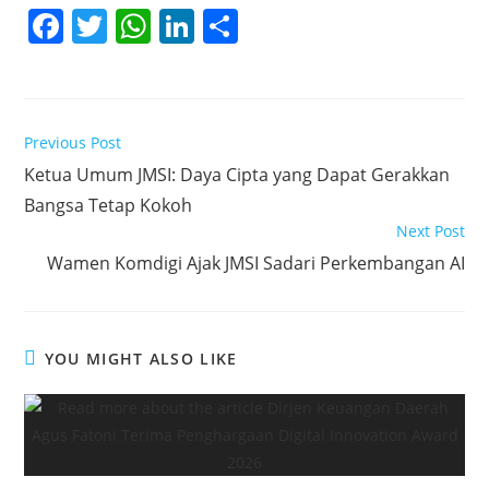
F
T
W
Li
S
a
w
h
n
h
c
itt
at
k
ar
e
er
s
e
e
Read
Previous Post
b
A
dI
more
Ketua Umum JMSI: Daya Cipta yang Dapat Gerakkan
articles
o
p
n
Bangsa Tetap Kokoh
o
p
Next Post
k
Wamen Komdigi Ajak JMSI Sadari Perkembangan AI
YOU MIGHT ALSO LIKE