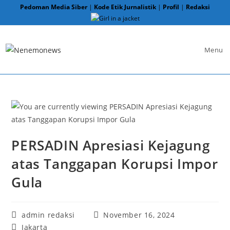
Skip
Pedoman Media Siber
|
Kode Etik Jurnalistik
|
Profil
|
Redaksi
to
content
Menu
PERSADIN Apresiasi Kejagung
atas Tanggapan Korupsi Impor
Gula
Post
Post
admin redaksi
November 16, 2024
author:
published:
Post
Jakarta