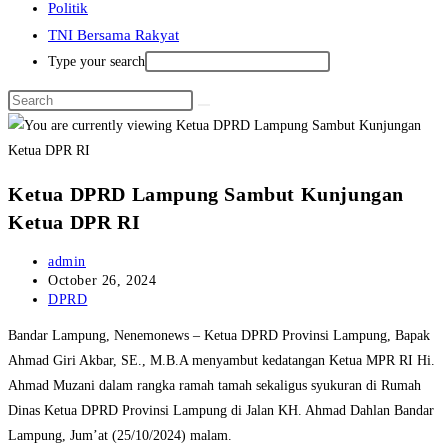
Politik
TNI Bersama Rakyat
Type your search
Ketua DPRD Lampung Sambut Kunjungan
Ketua DPR RI
Post
admin
author:
Post
October 26, 2024
published:
Post
DPRD
category:
Bandar Lampung, Nenemonews – Ketua DPRD Provinsi Lampung, Bapak
Ahmad Giri Akbar, SE., M.B.A menyambut kedatangan Ketua MPR RI Hi.
Ahmad Muzani dalam rangka ramah tamah sekaligus syukuran di Rumah
Dinas Ketua DPRD Provinsi Lampung di Jalan KH. Ahmad Dahlan Bandar
Lampung, Jum’at (25/10/2024) malam.