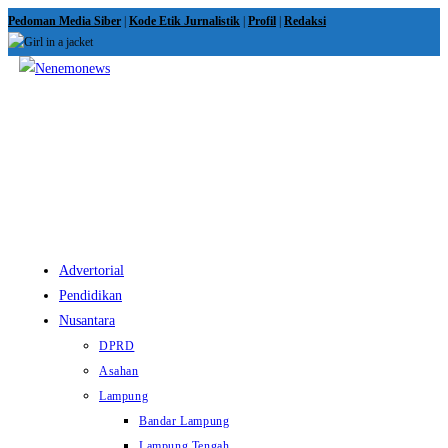
Skip
Pedoman Media Siber
|
Kode Etik Jurnalistik
|
Profil
|
Redaksi
to
content
View
website
Menu
Advertorial
Pendidikan
Nusantara
DPRD
Asahan
Lampung
Bandar Lampung
Lampung Tengah