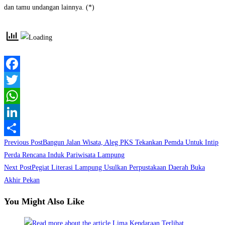
dan tamu undangan lainnya. (*)
Facebook
Twitter
WhatsApp
LinkedIn
Read
Previous Post
Bangun Jalan Wisata, Aleg PKS Tekankan Pemda Untuk Intip
Share
more
Perda Rencana Induk Pariwisata Lampung
Next Post
Pegiat Literasi Lampung Usulkan Perpustakaan Daerah Buka
articles
Akhir Pekan
You Might Also Like