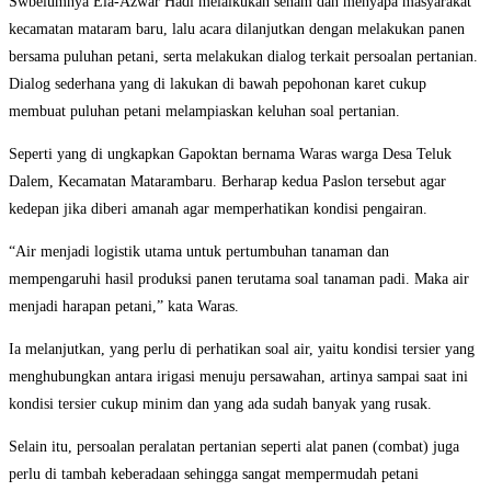
Swbelumnya Ela-Azwar Hadi melalkukan senam dan menyapa masyarakat
kecamatan mataram baru, lalu acara dilanjutkan dengan melakukan panen
bersama puluhan petani, serta melakukan dialog terkait persoalan pertanian.
Dialog sederhana yang di lakukan di bawah pepohonan karet cukup
membuat puluhan petani melampiaskan keluhan soal pertanian.
Seperti yang di ungkapkan Gapoktan bernama Waras warga Desa Teluk
Dalem, Kecamatan Matarambaru. Berharap kedua Paslon tersebut agar
kedepan jika diberi amanah agar memperhatikan kondisi pengairan.
“Air menjadi logistik utama untuk pertumbuhan tanaman dan
mempengaruhi hasil produksi panen terutama soal tanaman padi. Maka air
menjadi harapan petani,” kata Waras.
Ia melanjutkan, yang perlu di perhatikan soal air, yaitu kondisi tersier yang
menghubungkan antara irigasi menuju persawahan, artinya sampai saat ini
kondisi tersier cukup minim dan yang ada sudah banyak yang rusak.
Selain itu, persoalan peralatan pertanian seperti alat panen (combat) juga
perlu di tambah keberadaan sehingga sangat mempermudah petani