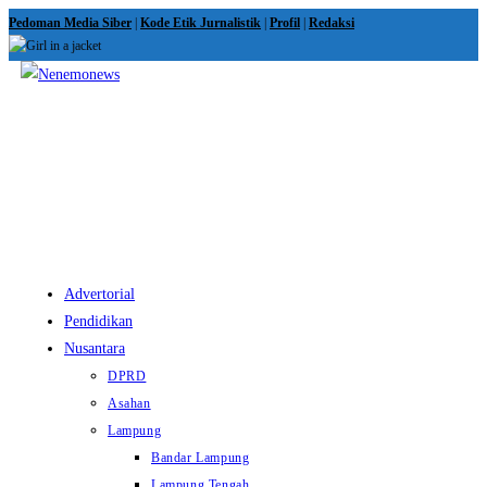
Skip
Pedoman Media Siber
|
Kode Etik Jurnalistik
|
Profil
|
Redaksi
to
content
View
website
Menu
Advertorial
Pendidikan
Nusantara
DPRD
Asahan
Lampung
Bandar Lampung
Lampung Tengah