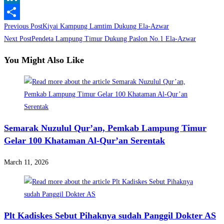
LinkedIn
Read
Previous Post
Kiyai Kampung Lamtim Dukung Ela-Azwar
Share
more
Next Post
Pendeta Lampung Timur Dukung Paslon No.1 Ela-Azwar
articles
You Might Also Like
Semarak Nuzulul Qur’an, Pemkab Lampung Timur
Gelar 100 Khataman Al-Qur’an Serentak
March 11, 2026
Plt Kadiskes Sebut Pihaknya sudah Panggil Dokter AS