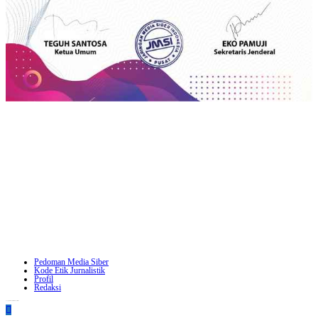
Pedoman Media Siber
Kode Etik Jurnalistik
Profil
Redaksi
Copyright - WordPress Theme by OceanWP