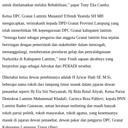
untuk diselamatkan melalui Rehabilitasi,” papar Tony Eka Candra.
Ketua DPC Granat Lamtim Musannif Effendi Yusnida SH MH
mengucapkan, terimakasih kepada DPD Granat Provinsi Lampung yang
telah menerbitkan SK kepengurusan DPC Granat kabupaten lamtim.
“Semoga kami sebagai pengurus dan anggota Granat lamtim bisa sejalan
beriringan dengan pemerintah dan stakeholder dalam mencegah,
menanggulangi, memberantas peredaran gelap dan penyalahgunaan
Narkotika di Kabupaten Lamtim,” tutur Fendi sapaan akrabnya yang
berprofesi juga sebagai Advokat dari PERADI tersebut.
Diketahui ketua dewan pembinanya adalah H Azwar Hadi SE M.Si,
beberapa nama tokoh dari lampung timur masuk dalam jajaran dewan
penasehat seperti Hj Ela Siti Nuryamah, Hj Rida Rotul Aliyah, Ketua Partai
Demokrat Lamtim Muhammad Khadafi, Garinca Reza Pahlevi, kepala BNN
Lamtim Raden Gunawan, suttan keratuan melinting dan masih banyak
tokoh partai politik, tokoh masyarakat, tokoh agama, yang kesemuanya
masuk di jajaran dewan penasehat, dewan pakar dan pengurus DPC Granat
Kabupaten Lampung Timur.(Hsn)