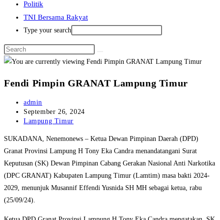
Politik
TNI Bersama Rakyat
Type your search
Fendi Pimpin GRANAT Lampung Timur
Post
admin
author:
Post
September 26, 2024
published:
Post
Lampung Timur
category:
SUKADANA, Nenemonews – Ketua Dewan Pimpinan Daerah (DPD)
Granat Provinsi Lampung H Tony Eka Candra menandatangani Surat
Keputusan (SK) Dewan Pimpinan Cabang Gerakan Nasional Anti Narkotika
(DPC GRANAT) Kabupaten Lampung Timur (Lamtim) masa bakti 2024-
2029, menunjuk Musannif Effendi Yusnida SH MH sebagai ketua, rabu
(25/09/24).
Ketua DPD Granat Provinsi Lampung H Tony Eka Candra mengatakan, SK