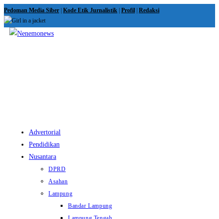
Skip
Pedoman Media Siber
|
Kode Etik Jurnalistik
|
Profil
|
Redaksi
to
content
View
website
Menu
Advertorial
Pendidikan
Nusantara
DPRD
Asahan
Lampung
Bandar Lampung
Lampung Tengah