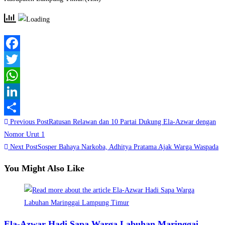
Facebook
Twitter
WhatsApp
LinkedIn
Read
Previous Post
Ratusan Relawan dan 10 Partai Dukung Ela-Azwar dengan
Share
more
Nomor Urut 1
Next Post
Sosper Bahaya Narkoba, Adhitya Pratama Ajak Warga Waspada
articles
You Might Also Like
Ela-Azwar Hadi Sapa Warga Labuhan Maringgai