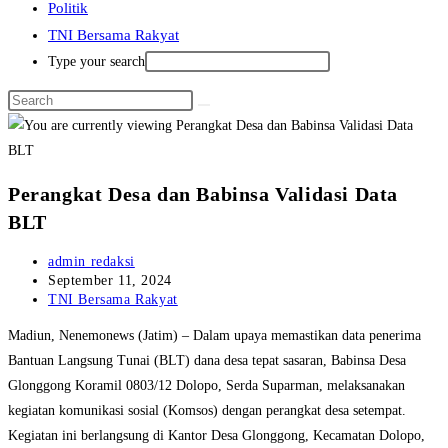
Politik
TNI Bersama Rakyat
Type your search
Perangkat Desa dan Babinsa Validasi Data
BLT
Post
admin redaksi
author:
Post
September 11, 2024
published:
Post
TNI Bersama Rakyat
category:
Madiun, Nenemonews (Jatim) – Dalam upaya memastikan data penerima
Bantuan Langsung Tunai (BLT) dana desa tepat sasaran, Babinsa Desa
Glonggong Koramil 0803/12 Dolopo, Serda Suparman, melaksanakan
kegiatan komunikasi sosial (Komsos) dengan perangkat desa setempat.
Kegiatan ini berlangsung di Kantor Desa Glonggong, Kecamatan Dolopo,