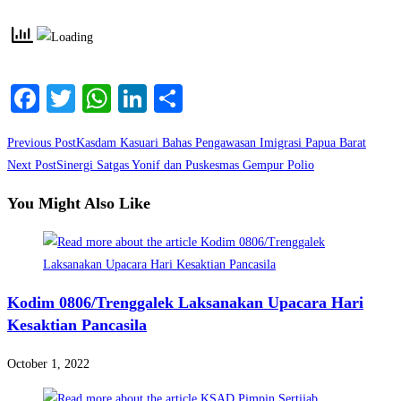
Facebook
Twitter
WhatsApp
LinkedIn
Share
Read
Previous Post
Kasdam Kasuari Bahas Pengawasan Imigrasi Papua Barat
more
Next Post
Sinergi Satgas Yonif dan Puskesmas Gempur Polio
articles
You Might Also Like
Kodim 0806/Trenggalek Laksanakan Upacara Hari
Kesaktian Pancasila
October 1, 2022