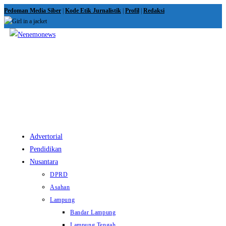
Skip
Pedoman Media Siber
|
Kode Etik Jurnalistik
|
Profil
|
Redaksi
to
content
View
website
Menu
Advertorial
Pendidikan
Nusantara
DPRD
Asahan
Lampung
Bandar Lampung
Lampung Tengah