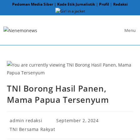
Skip
Pedoman Media Siber
|
Kode Etik Jurnalistik
|
Profil
|
Redaksi
to
content
Menu
TNI Borong Hasil Panen,
Mama Papua Tersenyum
Post
Post
admin redaksi
September 2, 2024
author:
published:
Post
TNI Bersama Rakyat
category: