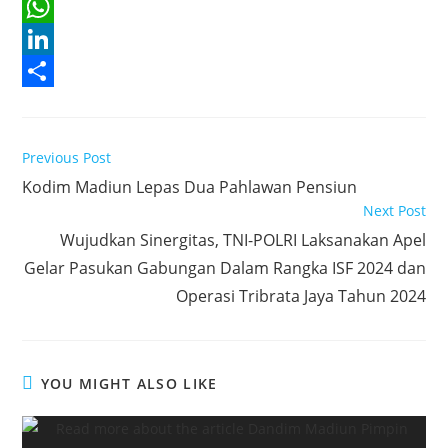
a
T
c
w
W
e
i
h
L
b
t
a
i
S
o
t
t
n
h
Read
Previous Post
o
e
s
k
a
more
Kodim Madiun Lepas Dua Pahlawan Pensiun
articles
k
r
A
e
r
Next Post
p
d
e
Wujudkan Sinergitas, TNI-POLRI Laksanakan Apel
p
I
Gelar Pasukan Gabungan Dalam Rangka ISF 2024 dan
n
Operasi Tribrata Jaya Tahun 2024
YOU MIGHT ALSO LIKE