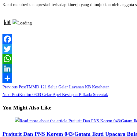
Kami memberikan apresiasi terhadap kinerja yang ditunjukkan oleh anggota 
Facebook
Twitter
WhatsApp
LinkedIn
Read
Previous Post
TMMD 121 Selur Gelar Layanan KB Kesehatan
Share
more
Next Post
Kodim 0803 Gelar Apel Kesiapan Pilkada Serentak
articles
You Might Also Like
Prajurit Dan PNS Korem 043/Gatam Ikuti Upacara Bul