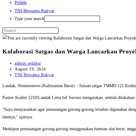
Politik
TNI Bersama Rakyat
Type your search
Kolaborasi Satgas dan Warga Lancarkan Pro
Post
admin redaksi
author:
Post
August 19, 2024
published:
Post
TNI Bersama Rakyat
category:
Landak, Nenemonews (Kalimantan Barat) – Satuan satgas TMMD 121 Kodim 1
Pasiter Kodim 1210/Landak Lettu Inf Surono mengatakan, setelah dilakukan 
“Saya menyarankan agar pemasangan gorong-gorong tersebut digunakan dengan
lainnya,” ujarnya.
Meskipun pemasangan gorong-gorong menggunakan bantuan alat berat, anggota