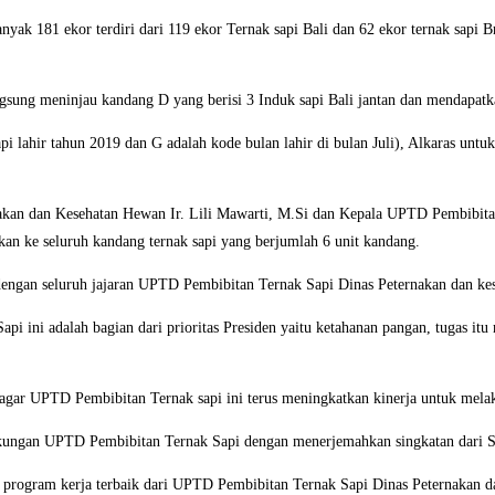
nyak 181 ekor terdiri dari 119 ekor Ternak sapi Bali dan 62 ekor ternak sapi 
gsung meninjau kandang D yang berisi 3 Induk sapi Bali jantan dan mendapatk
 lahir tahun 2019 dan G adalah kode bulan lahir di bulan Juli), Alkaras untu
n dan Kesehatan Hewan Ir. Lili Mawarti, M.Si dan Kepala UPTD Pembibitan 
an ke seluruh kandang ternak sapi yang berjumlah 6 unit kandang.
 dengan seluruh jajaran UPTD Pembibitan Ternak Sapi Dinas Peternakan dan k
i ini adalah bagian dari prioritas Presiden yaitu ketahanan pangan, tugas itu
ar UPTD Pembibitan Ternak sapi ini terus meningkatkan kinerja untuk melaku
ngkungan UPTD Pembibitan Ternak Sapi dengan menerjemahkan singkatan dari S
program kerja terbaik dari UPTD Pembibitan Ternak Sapi Dinas Peternakan d