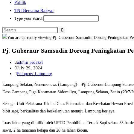
Politik
TNI Bersama Rakyat
Type your search
Pj. Gubernur Samsudin Dorong Peningkatan Pe
Post
admin redaksi
author:
Post
July 29, 2024
published:
Post
Pemprov Lampung
category:
Lampung Selatan, Nenemonews (Lampung) – Pj. Gubernur Lampung Samsudin
Desa Campang Tiga Kecamatan Sidomulyo, Lampung Selatan, Senin (29/7/2
Sebagai Unit Pelaksana Teknis Dinas Peternakan dan Kesehatan Hewan Pro
bibit sapi, berkualitas dan berkelanjutan menuju Lampung berjaya.
Luas lahan yang dimiliki oleh UPTD Pembibitan Ternak Sapi seluas 53 ha den
sawit, 2 ha tanaman kelapa dan 20 ha lahan kebun.