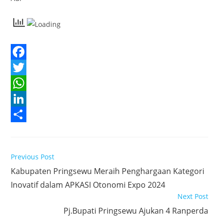
F
a
T
c
w
W
e
i
h
L
b
t
a
i
S
o
t
t
n
h
Read
Previous Post
o
e
s
k
a
more
Kabupaten Pringsewu Meraih Penghargaan Kategori
articles
k
r
A
e
r
Inovatif dalam APKASI Otonomi Expo 2024
p
d
e
Next Post
p
I
Pj.Bupati Pringsewu Ajukan 4 Ranperda