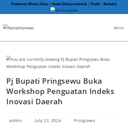
Skip
Pedoman Media Siber
|
Kode Etik Jurnalistik
|
Profil
|
Redaksi
to
content
Menu
Pj Bupati Pringsewu Buka
Workshop Penguatan Indeks
Inovasi Daerah
Post
Post
Post
admin
July 23, 2024
Pringsewu
author:
published:
category: