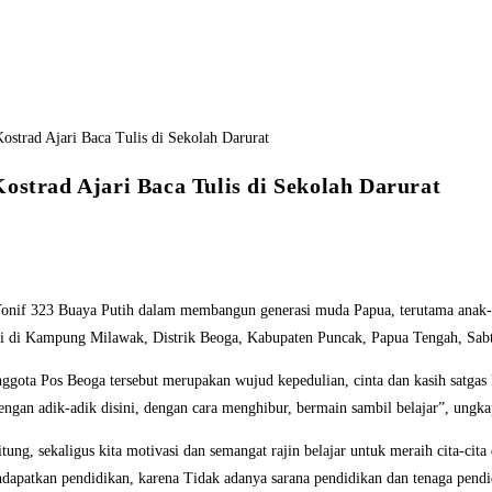
ostrad Ajari Baca Tulis di Sekolah Darurat
nif 323 Buaya Putih dalam membangun generasi muda Papua, terutama anak-an
asi di Kampung Milawak, Distrik Beoga, Kabupaten Puncak, Papua Tengah, Sab
ggota Pos Beoga tersebut merupakan wujud kepedulian, cinta dan kasih satgas
engan adik-adik disini, dengan cara menghibur, bermain sambil belajar”, ungk
ung, sekaligus kita motivasi dan semangat rajin belajar untuk meraih cita-ci
apatkan pendidikan, karena Tidak adanya sarana pendidikan dan tenaga pendi