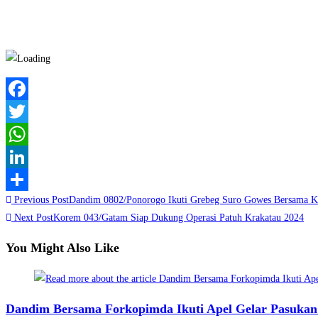
Facebook
Twitter
WhatsApp
LinkedIn
Read
Previous Post
Dandim 0802/Ponorogo Ikuti Grebeg Suro Gowes Bersama K
Share
more
Next Post
Korem 043/Gatam Siap Dukung Operasi Patuh Krakatau 2024
articles
You Might Also Like
Dandim Bersama Forkopimda Ikuti Apel Gelar Pasukan