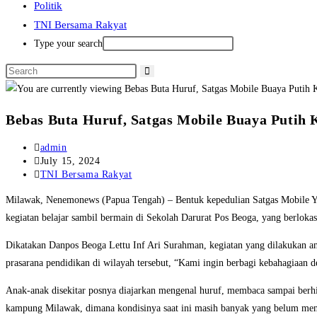
Politik
TNI Bersama Rakyat
Type your search
Bebas Buta Huruf, Satgas Mobile Buaya Putih K
Post
admin
author:
Post
July 15, 2024
published:
Post
TNI Bersama Rakyat
category:
Milawak, Nenemonews (Papua Tengah) – Bentuk kepedulian Satgas Mobile Yo
kegiatan belajar sambil bermain di Sekolah Darurat Pos Beoga, yang berlok
Dikatakan Danpos Beoga Lettu Inf Ari Surahman, kegiatan yang dilakukan an
prasarana pendidikan di wilayah tersebut, “Kami ingin berbagi kebahagiaan d
Anak-anak disekitar posnya diajarkan mengenal huruf, membaca sampai berhit
kampung Milawak, dimana kondisinya saat ini masih banyak yang belum mend