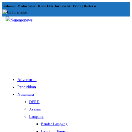
Skip
Pedoman Media Siber
|
Kode Etik Jurnalistik
|
Profil
|
Redaksi
to
content
View
website
Menu
Advertorial
Pendidikan
Nusantara
DPRD
Asahan
Lampung
Bandar Lampung
Lampung Tengah