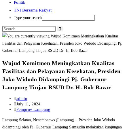
Politik
TNI Bersama Rakyat
Type your search
Wujud Komitmen Meningkatkan Kualitas
Fasilitas dan Pelayanan Kesehatan, Presiden
Joko Widodo Didampingi Pj. Gubernur
Lampung Tinjau RSUD Dr. H. Bob Bazar
Post
admin
author:
Post
July 11, 2024
published:
Post
Pemprov Lampung
category:
Lampung Selatan, Nenemonews (Lampung) – Presiden Joko Widodo
didampingi oleh Pj. Gubernur Lampung Samsudin melakukan kunjungan