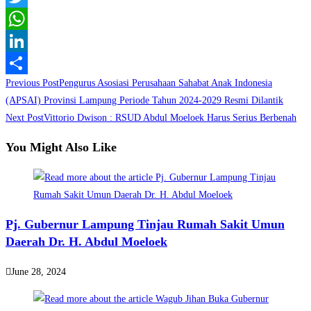
Twitter
WhatsApp
LinkedIn
Read
Previous Post
Pengurus Asosiasi Perusahaan Sahabat Anak Indonesia
Share
more
(APSAI) Provinsi Lampung Periode Tahun 2024-2029 Resmi Dilantik
Next Post
Vittorio Dwison : RSUD Abdul Moeloek Harus Serius Berbenah
articles
You Might Also Like
Pj. Gubernur Lampung Tinjau Rumah Sakit Umun
Daerah Dr. H. Abdul Moeloek
June 28, 2024