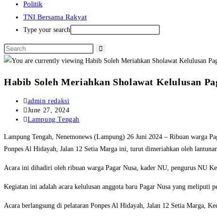
Politik
TNI Bersama Rakyat
Type your search
Habib Soleh Meriahkan Sholawat Kelulusan Pa
Post
admin redaksi
author:
Post
June 27, 2024
published:
Post
Lampung Tengah
category:
Lampung Tengah, Nenemonews (Lampung) 26 Juni 2024 – Ribuan warga Pagar 
Ponpes Al Hidayah, Jalan 12 Setia Marga ini, turut dimeriahkan oleh lantun
Acara ini dihadiri oleh ribuan warga Pagar Nusa, kader NU, pengurus NU K
Kegiatan ini adalah acara kelulusan anggota baru Pagar Nusa yang meliputi p
Acara berlangsung di pelataran Ponpes Al Hidayah, Jalan 12 Setia Marga, Ke