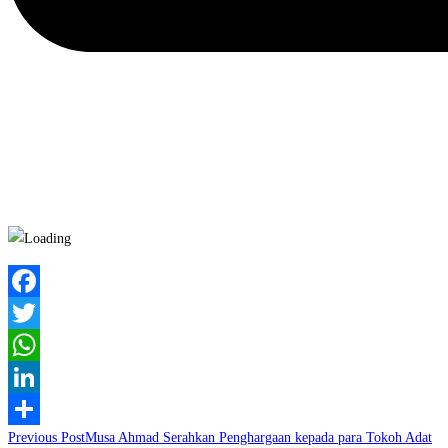
Facebook
Twitter
WhatsApp
LinkedIn
Read
Previous Post
Musa Ahmad Serahkan Penghargaan kepada para Tokoh Adat
Share