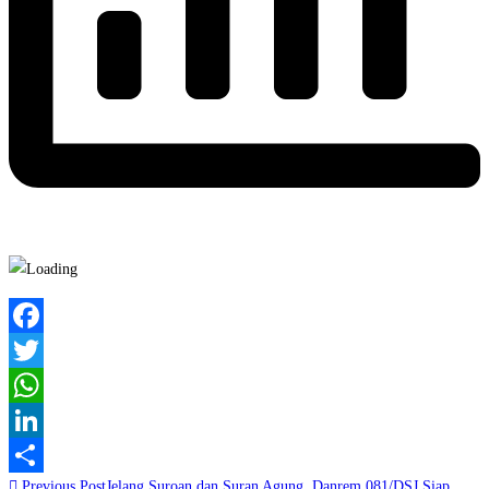
Facebook
Twitter
WhatsApp
LinkedIn
Read
Previous Post
Jelang Suroan dan Suran Agung, Danrem 081/DSJ Siap