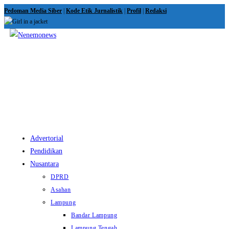
Skip
Pedoman Media Siber
|
Kode Etik Jurnalistik
|
Profil
|
Redaksi
to
content
View
website
Menu
Advertorial
Pendidikan
Nusantara
DPRD
Asahan
Lampung
Bandar Lampung
Lampung Tengah