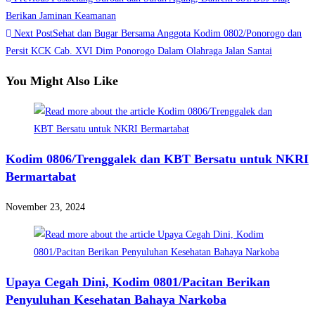
Share
more
Berikan Jaminan Keamanan
Next Post
Sehat dan Bugar Bersama Anggota Kodim 0802/Ponorogo dan
articles
Persit KCK Cab. XVI Dim Ponorogo Dalam Olahraga Jalan Santai
You Might Also Like
Kodim 0806/Trenggalek dan KBT Bersatu untuk NKRI
Bermartabat
November 23, 2024
Upaya Cegah Dini, Kodim 0801/Pacitan Berikan
Penyuluhan Kesehatan Bahaya Narkoba