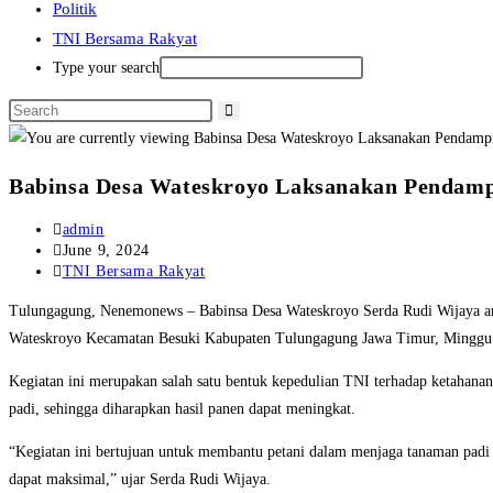
Politik
TNI Bersama Rakyat
Type your search
Babinsa Desa Wateskroyo Laksanakan Pendamp
Post
admin
author:
Post
June 9, 2024
published:
Post
TNI Bersama Rakyat
category:
Tulungagung, Nenemonews – Babinsa Desa Wateskroyo Serda Rudi Wijaya ang
Wateskroyo Kecamatan Besuki Kabupaten Tulungagung Jawa Timur, Minggu 
Kegiatan ini merupakan salah satu bentuk kepedulian TNI terhadap ketahana
padi, sehingga diharapkan hasil panen dapat meningkat.
“Kegiatan ini bertujuan untuk membantu petani dalam menjaga tanaman padi
dapat maksimal,” ujar Serda Rudi Wijaya.