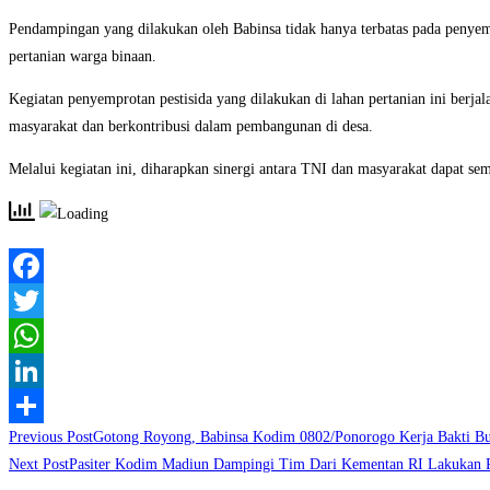
Pendampingan yang dilakukan oleh Babinsa tidak hanya terbatas pada penyempro
pertanian warga binaan.
Kegiatan penyemprotan pestisida yang dilakukan di lahan pertanian ini ber
masyarakat dan berkontribusi dalam pembangunan di desa.
Melalui kegiatan ini, diharapkan sinergi antara TNI dan masyarakat dapat se
Facebook
Twitter
WhatsApp
LinkedIn
Read
Previous Post
Gotong Royong, Babinsa Kodim 0802/Ponorogo Kerja Bakti 
Share
more
Next Post
Pasiter Kodim Madiun Dampingi Tim Dari Kementan RI Lakukan 