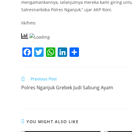
mengamankannya, selanjutnya mereka kami giring untu
Satresnarkoba Polres Nganjuk,” ujar AKP Roni.
Iik/hms
F
T
W
Li
S
a
w
h
n
h
c
itt
at
k
ar
e
er
s
e
e
Read
Previous Post
more
b
A
dI
Polres Nganjuk Grebek Judi Sabung Ayam
articles
o
p
n
o
p
k
YOU MIGHT ALSO LIKE