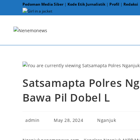
Skip
Pedoman Media Siber
|
Kode Etik Jurnalistik
|
Profil
|
Redaksi
to
content
Satsamapta Polres Ng
Bawa Pil Dobel L
Post
Post
Post
admin
May 28, 2024
Nganjuk
author:
published:
category: