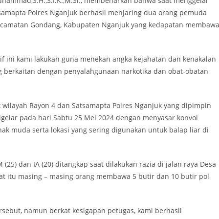
ammad,S.H.,S.I.K.,M.Si., membenarkan bahwa saat menggelar
atsamapta Polres Nganjuk berhasil menjaring dua orang pemuda
an Kecamatan Gondang, Kabupaten Nganjuk yang kedapatan membaw
ntif ini kami lakukan guna menekan angka kejahatan dan kenakalan
g berkaitan dengan penyalahgunaan narkotika dan obat-obatan
ek wilayah Rayon 4 dan Satsamapta Polres Nganjuk yang dipimpin
 digelar pada hari Sabtu 25 Mei 2024 dengan menyasar konvoi
k muda serta lokasi yang sering digunakan untuk balap liar di
5) dan IA (20) ditangkap saat dilakukan razia di jalan raya Desa
 itu masing – masing orang membawa 5 butir dan 10 butir pol
sebut, namun berkat kesigapan petugas, kami berhasil