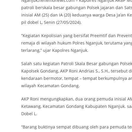
Nganjuk,nenemonews.com – Kapolres Nganjuk AKBP Muh
patroli berskala besar gabungan Polsek jajaran dan S
inisial AM (25) dan IA (20) keduanya warga Desa Ja’
pil dobel L, Senin (27/05/2024).
“Kegiatan Kepolisian yang bersifat Preemtif dan Preve
remaja di wilayah hukum Polres Nganjuk, terutama yan
terlarang,” ujar Kapolres Nganjuk.
Salah satu kegiatan Patroli Skala Besar gabungan Pols
Kapolsek Gondang, AKP Roni Andrias S., S.H., tersebut
kendaraan bermotor, tempat – tempat berkumpulnya ana
wilayah Kecamatan Gondang.
AKP Roni mengungkapkan, dua orang pemuda inisial AM (2
Ketawang, Kecamatan Gondang Kabupaten Nganjuk. saat
Dobel L.
“Barang buktinya sempat dibuang oleh para pemuda ter