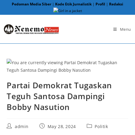
Skip
Pedoman Media Siber
|
Kode Etik Jurnalistik
|
Profil
|
Redaksi
to
content
Menu
Partai Demokrat Tugaskan
Teguh Santosa Dampingi
Bobby Nasution
Post
Post
Post
admin
May 28, 2024
Politik
author:
published:
category: