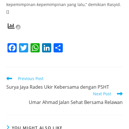
kepemimpinan-kepemimpinan yang lalu,” demikian Rasyid.
[]
F
T
W
Li
S
a
w
h
n
h
c
itt
at
k
ar
e
er
s
e
e
Read
Previous Post
b
A
dI
more
Surya Jaya Rades Ukir Kebersama dengan PSHT
articles
o
p
n
Next Post
o
p
Umar Ahmad Jalan Sehat Bersama Relawan
k
YOU MIGHT ALSO LIKE