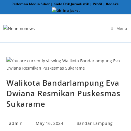
Skip
Pedoman Media Siber
|
Kode Etik Jurnalistik
|
Profil
|
Redaksi
to
content
Menu
Walikota Bandarlampung Eva
Dwiana Resmikan Puskesmas
Sukarame
Post
Post
Post
admin
May 16, 2024
Bandar Lampung
author:
published:
category: