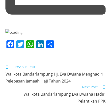
F
T
W
Li
S
a
w
h
n
h
c
itt
at
k
ar
e
er
s
e
e
Read
Previous Post
more
b
A
dI
Walikota Bandarlampung Hj. Eva Dwiana Menghadiri
articles
Pelepasan Jamaah Haji Tahun 2024
o
p
n
Next Post
o
p
Walikota Bandarlampung Eva Dwiana Hadiri
k
Pelantikan PPK