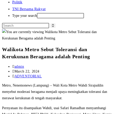
Politik
TNI Bersama Rakyat
Type your search
Walikota Metro Sebut Toleransi dan
Kerukunan Beragama adalah Penting
Post
admin
author:
Post
March 22, 2024
published:
Post
ADVENTORIAL
category:
Metro, Nenemonews (Lampung) – Wali Kota Metro Wahdi Sirajuddin
menyebut moderasi beragama menjadi upaya meningkatkan toleransi dan
merawat kerukunan di tengah masyarakat.
Pernyataan itu disampaikan Wahdi, usai Safari Ramadhan menyambangi