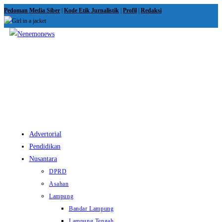
Skip
Pedoman Media Siber
|
Kode Etik Jurnalistik
|
Profil
|
Redaksi
to
content
View
website
Menu
Advertorial
Pendidikan
Nusantara
DPRD
Asahan
Lampung
Bandar Lampung
Lampung Tengah