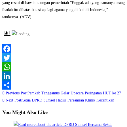
yang resmi di bawah naungan pemerintah.”Enggak ada yang namanya orang
ibadah itu dibatas-batasi apalagi agama yang diakui di Indonesia,”
tandasnya. (ADV)
Facebook
Twitter
WhatsApp
LinkedIn
Read
Previous Post
Pemkab Tanggamus Gelar Upacara Peringatan HUT ke 27
Share
more
Next Post
Ketua DPRD Sumsel Hadiri Peresmian Klinik Kecantikan
articles
You Might Also Like