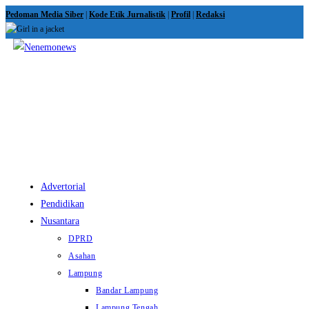
Skip
Pedoman Media Siber
|
Kode Etik Jurnalistik
|
Profil
|
Redaksi
to
content
View
website
Menu
Advertorial
Pendidikan
Nusantara
DPRD
Asahan
Lampung
Bandar Lampung
Lampung Tengah