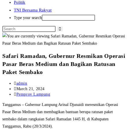
Politik
TNI Bersama Rakyat
Type your search
Safari Ramadan, Gubernur Resmikan Operasi
Pasar Beras Medium dan Bagikan Ratusan
Paket Sembako
Post
admin
author:
Post
March 21, 2024
published:
Post
Pemprov Lampung
category:
Tanggamus – Gubernur Lampung Arinal Djunaidi meresmikan Operasi
Pasar Beras Medium dan membagikan bantuan berupa ratusan paket
sembako dalam rangkaian Safari Ramadan 1445 H, di Kabupaten
Tanggamus, Rabu (20/3/2024).