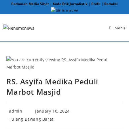
Skip
Pedoman Media Siber
|
Kode Etik Jurnalistik
|
Profil
|
Redaksi
to
content
Menu
RS. Asyifa Medika Peduli
Marbot Masjid
Post
Post
admin
January 10, 2024
author:
published:
Post
Tulang Bawang Barat
category: