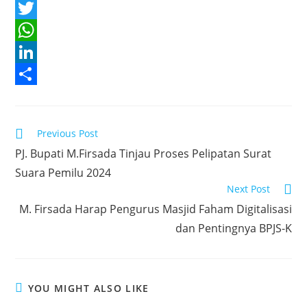
F
a
T
c
w
W
e
i
h
L
b
t
a
i
S
o
t
t
n
h
Read
Previous Post
o
e
s
k
a
more
PJ. Bupati M.Firsada Tinjau Proses Pelipatan Surat
articles
k
r
A
e
r
Suara Pemilu 2024
p
d
e
Next Post
p
I
M. Firsada Harap Pengurus Masjid Faham Digitalisasi
n
dan Pentingnya BPJS-K
YOU MIGHT ALSO LIKE