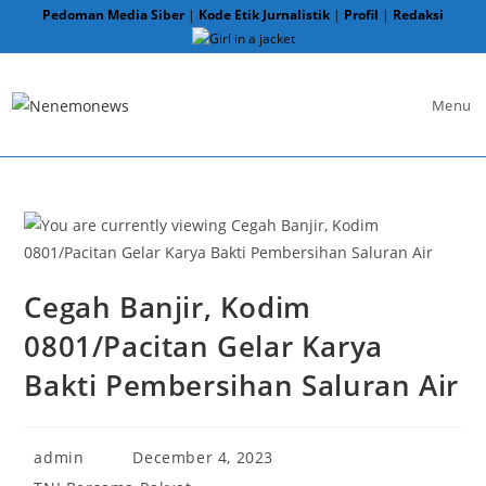
Skip
Pedoman Media Siber
|
Kode Etik Jurnalistik
|
Profil
|
Redaksi
to
content
Menu
Cegah Banjir, Kodim
0801/Pacitan Gelar Karya
Bakti Pembersihan Saluran Air
Post
Post
admin
December 4, 2023
author:
published:
Post