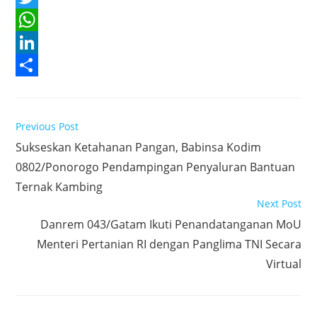
a
T
c
w
W
e
i
h
L
b
t
a
i
S
o
t
t
n
h
Read
Previous Post
o
e
s
k
a
more
Sukseskan Ketahanan Pangan, Babinsa Kodim
articles
k
r
A
e
r
0802/Ponorogo Pendampingan Penyaluran Bantuan
p
d
e
Ternak Kambing
p
I
Next Post
n
Danrem 043/Gatam Ikuti Penandatanganan MoU
Menteri Pertanian RI dengan Panglima TNI Secara
Virtual